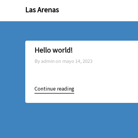
Skip
Skip
Las Arenas
to
to
content
content
Hello world!
By admin on
mayo 14, 2023
Continue reading